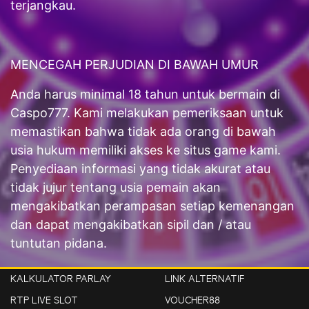
terjangkau.
MENCEGAH PERJUDIAN DI BAWAH UMUR
Anda harus minimal 18 tahun untuk bermain di
Caspo777. Kami melakukan pemeriksaan untuk
memastikan bahwa tidak ada orang di bawah
usia hukum memiliki akses ke situs game kami.
Penyediaan informasi yang tidak akurat atau
tidak jujur tentang usia pemain akan
mengakibatkan perampasan setiap kemenangan
dan dapat mengakibatkan sipil dan / atau
tuntutan pidana.
KALKULATOR PARLAY
LINK ALTERNATIF
RTP LIVE SLOT
VOUCHER88