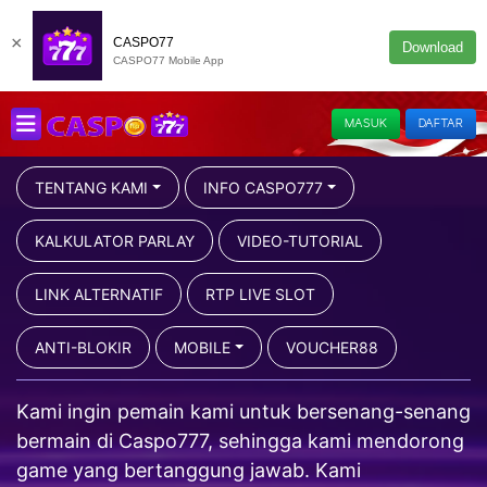
×
CASPO77
Download
CASPO77 Mobile App
MASUK
DAFTAR
TENTANG KAMI
INFO CASPO777
KALKULATOR PARLAY
VIDEO-TUTORIAL
LINK ALTERNATIF
RTP LIVE SLOT
ANTI-BLOKIR
MOBILE
VOUCHER88
Kami ingin pemain kami untuk bersenang-senang
bermain di Caspo777, sehingga kami mendorong
game yang bertanggung jawab. Kami