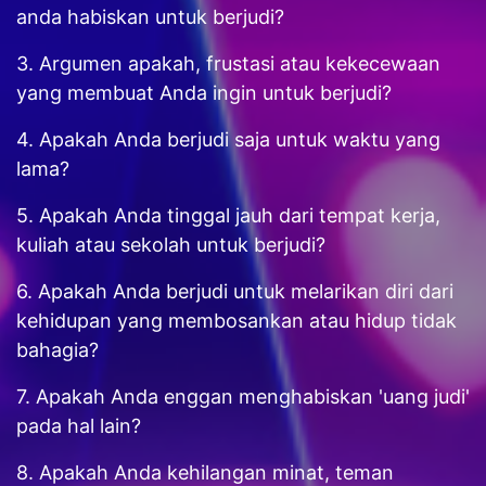
anda habiskan untuk berjudi?
3. Argumen apakah, frustasi atau kekecewaan
yang membuat Anda ingin untuk berjudi?
4. Apakah Anda berjudi saja untuk waktu yang
lama?
5. Apakah Anda tinggal jauh dari tempat kerja,
kuliah atau sekolah untuk berjudi?
6. Apakah Anda berjudi untuk melarikan diri dari
kehidupan yang membosankan atau hidup tidak
bahagia?
7. Apakah Anda enggan menghabiskan 'uang judi'
pada hal lain?
8. Apakah Anda kehilangan minat, teman