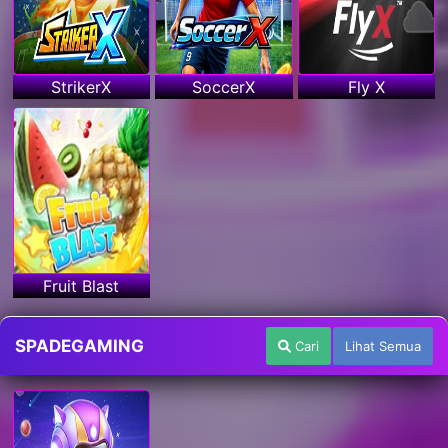
StrikerX
SoccerX
Fly X
Fruit Blast
SPADEGAMING
Cari
Lihat Semua