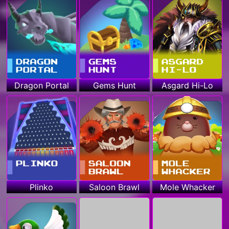
Dragon Portal
Gems Hunt
Asgard Hi-Lo
Plinko
Saloon Brawl
Mole Whacker