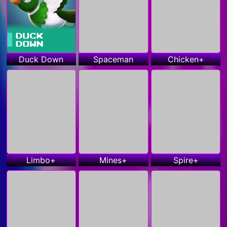
Duck Down
Spaceman
Chicken+
Limbo+
Mines+
Spire+