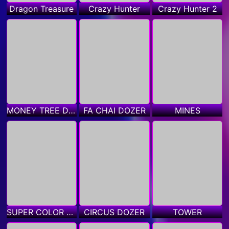
Dragon Treasure
Crazy Hunter
Crazy Hunter 2
MONEY TREE DOZER
FA CHAI DOZER
MINES
SUPER COLOR GAME
CIRCUS DOZER
TOWER