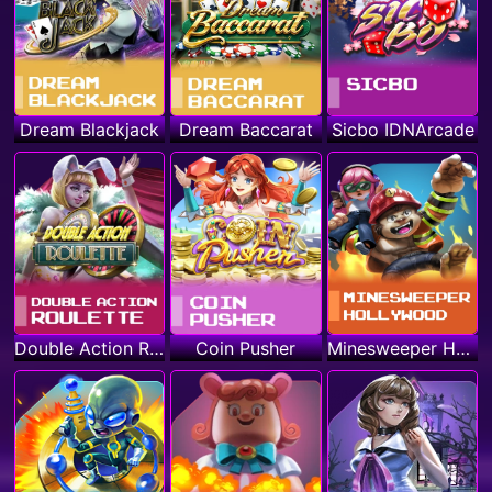
Dream Blackjack
Dream Baccarat
Sicbo IDNArcade
Double Action Roulette
Coin Pusher
Minesweeper Hollywood